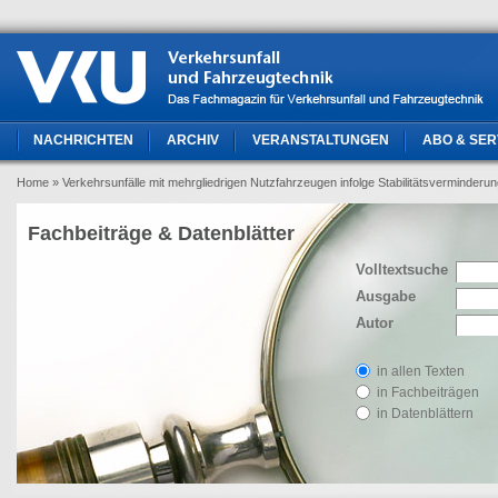
NACHRICHTEN
ARCHIV
VERANSTALTUNGEN
ABO & SER
Home
» Verkehrsunfälle mit mehrgliedrigen Nutzfahrzeugen infolge Stabilitätsverminderu
Fachbeiträge & Datenblätter
Volltextsuche
Ausgabe
Autor
in allen Texten
in Fachbeiträgen
in Datenblättern