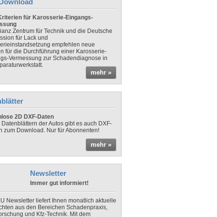
Download
riterien für Karosserie-Eingangs-
ssung
lianz Zentrum für Technik und die Deutsche
sion für Lack und
erieinstandsetzung empfehlen neue
en für die Durchführung einer Karosserie-
gs-Vermessung zur Schadendiagnose in
paraturwerkstatt.
mehr »
blätter
nlose 2D DXF-Daten
 Datenblättern der Autos gibt es auch DXF-
n zum Download. Nur für Abonnenten!
mehr »
Newsletter
Immer gut informiert!
U Newsletter liefert Ihnen monatlich aktuelle
chten aus den Bereichen Schadenpraxis,
forschung und Kfz-Technik. Mit dem