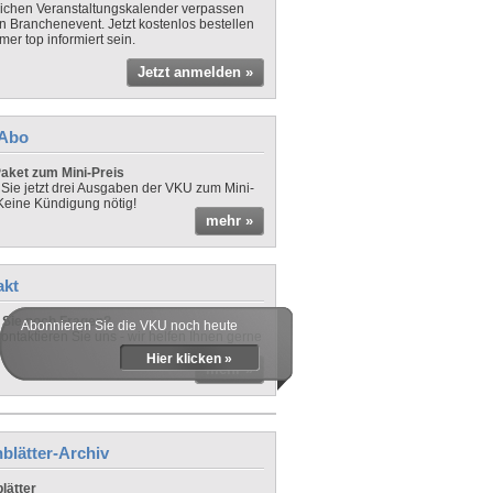
lichen Veranstaltungskalender verpassen
in Branchenevent. Jetzt kostenlos bestellen
er top informiert sein.
Jetzt anmelden »
-Abo
aket zum Mini-Preis
 Sie jetzt drei Ausgaben der VKU zum Mini-
 Keine Kündigung nötig!
mehr »
akt
Sie noch Fragen?
Abonnieren Sie die VKU noch heute
ontaktieren Sie uns - wir helfen Ihnen gerne
Hier klicken »
mehr »
blätter-Archiv
lätter