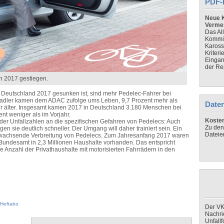
PDF-
Neue K
Verme
Das Al
Kommis
Kaross
Kriteri
Eingan
der Re
in 2017 gestiegen.
 Deutschland 2017 gesunken ist, sind mehr Pedelec-Fahrer bei
E-Radler kamen dem ADAC zufolge ums Leben, 9,7 Prozent mehr als
Daten
er älter. Insgesamt kamen 2017 in Deutschland 3.180 Menschen bei
nt weniger als im Vorjahr.
Koste
nder Unfallzahlen an die spezifischen Gefahren von Pedelecs: Auch
Zu den
n sie deutlich schneller. Der Umgang will daher trainiert sein. Ein
Dateie
ie wachsende Verbreitung von Pedelecs. Zum Jahresanfang 2017 waren
m Bundesamt in 2,3 Millionen Haushalte vorhanden. Das entspricht
ie Anzahl der Privathaushalte mit motorisierten Fahrrädern in den
Heftabo
Der VK
Nachri
Unfall