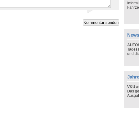
Inform
Fahrze
News
AUTOH
Tagesa
und di
Jahre
VKU au
Das ge
Ausga