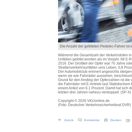
Die Anzahl der getöteten Pedelec-Fahrer ist 
Während die Gesamtzahl der Verkehrstoten in
Unfällen getötet worden als im Vorjahr. 68 
2016. Der Großteil der Opfer war 70 Jahre od
Straßenverkehrsunfällen ums Leben, 0,8 Proze
Der Automobilclub erinnert angesichts steige
wenn sie wie Fahrräder aussehen, beschleunige
Grund für den Anstieg der Opferzahlen ist d
die Fahrräder mit E-Antrieb laut Statistische
einem Anteil von 6,1 Prozent. Damit hat sich d
letzten drei Jahren nahezu verdoppelt. (SP-X)
Copyright © 2026 VKUonline.de
(Foto: Deutscher Verkehrssicherheitsrat DVR)
Zurück
Kommentar
Drucken