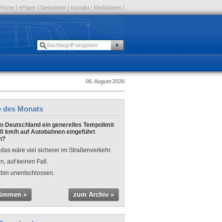
Home
|
ePaper
|
Newsletter
|
Kontakt
|
Mediadaten
|
06. August 2026
e des Monats
 in Deutschland ein generelles Tempolimit
0 km/h auf Autobahnen eingeführt
n?
 das wäre viel sicherer im Straßenverkehr.
n, auf keinen Fall.
 bin unentschlossen.
timmen »
zum Archiv »