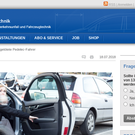
RSS
|
Anmelden
|
NSTALTUNGEN
ABO & SERVICE
JOB
SHOP
getötete Pedelec-Fahrer
18.07.2018
Frag
Sollte
von 13
werde
Ja,
Nei
Ich
Abs