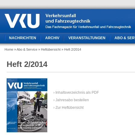
NACHRICHTEN
ARCHIV
VERANSTALTUNGEN
ABO & SER
Home
» Abo & Service
» Heftübersicht
» Heft 2/2014
Heft 2/2014
› Inhaltsverzeichnis als PDF
› Jahresabo bestellen
› Zur Heftübersicht