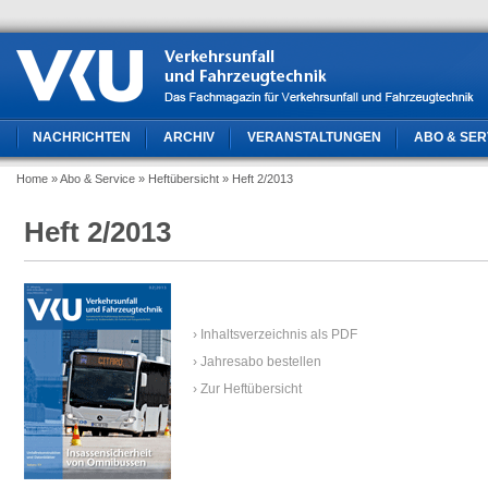
NACHRICHTEN
ARCHIV
VERANSTALTUNGEN
ABO & SER
Home
» Abo & Service
» Heftübersicht
» Heft 2/2013
Heft 2/2013
› Inhaltsverzeichnis als PDF
› Jahresabo bestellen
› Zur Heftübersicht