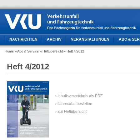
NACHRICHTEN
ARCHIV
VERANSTALTUNGEN
ABO & SER
Home
» Abo & Service
» Heftübersicht
» Heft 4/2012
Heft 4/2012
› Inhaltsverzeichnis als PDF
› Jahresabo bestellen
› Zur Heftübersicht