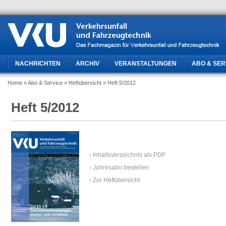
NACHRICHTEN
ARCHIV
VERANSTALTUNGEN
ABO & SER
Home
» Abo & Service
» Heftübersicht
» Heft 5/2012
Heft 5/2012
› Inhaltsverzeichnis als PDF
› Jahresabo bestellen
› Zur Heftübersicht