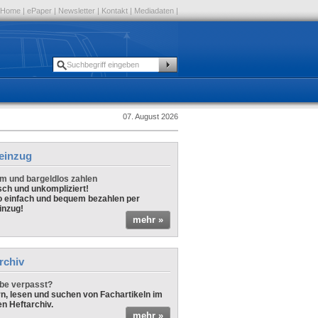
Home
|
ePaper
|
Newsletter
|
Kontakt
|
Mediadaten
|
07. August 2026
einzug
 und bargeldlos zahlen
sch und unkompliziert!
o einfach und bequem bezahlen per
inzug!
mehr »
rchiv
be verpasst?
rn, lesen und suchen von Fachartikeln im
en Heftarchiv.
mehr »