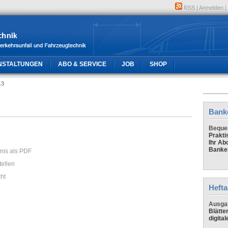
RSS
|
Anmelden
|
NSTALTUNGEN
ABO & SERVICE
JOB
SHOP
13
Bank
Bequem
Prakti
Ihr Ab
Banke
hnis als PDF
tellen
cht
Hefta
Ausga
Blätte
digital