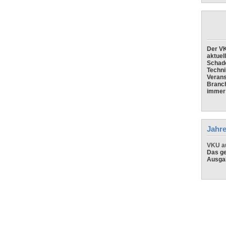
Der VK
aktuel
Schade
Techni
Verans
Branch
immer 
Jahre
VKU au
Das ge
Ausga