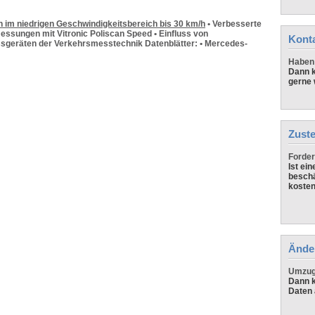
n im niedrigen Geschwindigkeitsbereich bis 30 km/h
• Verbesserte
essungen mit Vitronic Poliscan Speed • Einfluss von
Kont
ssgeräten der Verkehrsmesstechnik Datenblätter: • Mercedes-
Haben 
Dann k
gerne 
Zuste
Forder
Ist ei
beschä
kosten
Ände
Umzug,
Dann k
Daten 