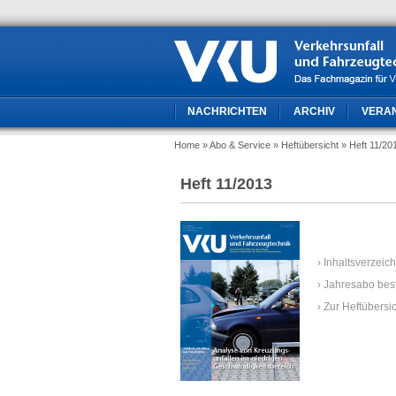
NACHRICHTEN
ARCHIV
VERA
Home
» Abo & Service
» Heftübersicht
» Heft 11/20
Heft 11/2013
› Inhaltsverzeic
› Jahresabo bes
› Zur Heftübersi