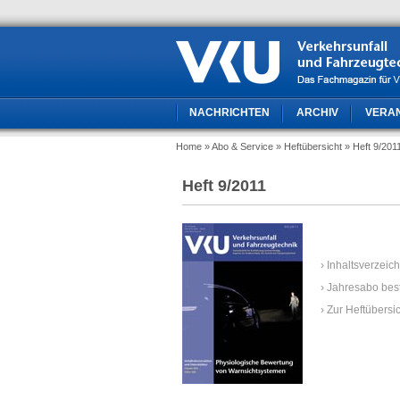
NACHRICHTEN
ARCHIV
VERA
Home
» Abo & Service
» Heftübersicht
» Heft 9/201
Heft 9/2011
› Inhaltsverzeic
› Jahresabo bes
› Zur Heftübersi