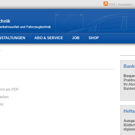
RSS
|
Anmelden
|
NSTALTUNGEN
ABO & SERVICE
JOB
SHOP
1
Bank
Bequem
Prakti
Ihr Ab
Bankei
hnis als PDF
tellen
cht
Hefta
Ausga
Blätte
digital