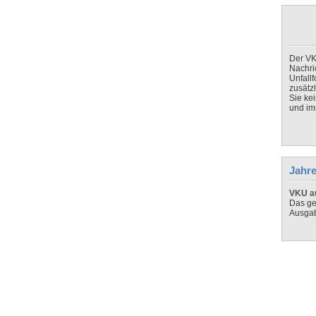
Der VK
Nachri
Unfall
zusätz
Sie ke
und imm
Jahre
VKU au
Das ge
Ausga