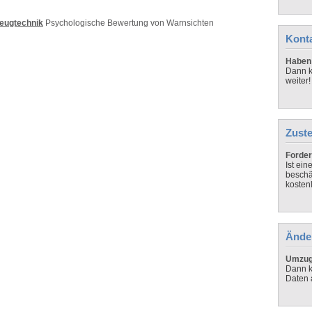
zeugtechnik
Psychologische Bewertung von Warnsichten
Kont
Haben 
Dann k
weiter!
Zuste
Forder
Ist ei
beschä
kosten
Ände
Umzug,
Dann k
Daten 