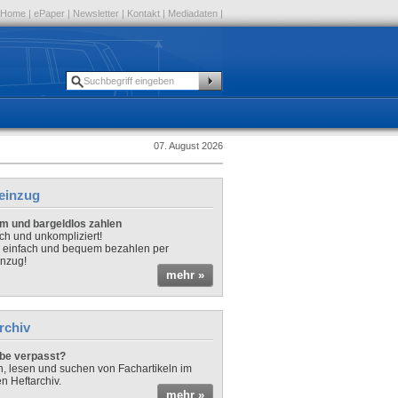
Home
|
ePaper
|
Newsletter
|
Kontakt
|
Mediadaten
|
07. August 2026
einzug
 und bargeldlos zahlen
sch und unkompliziert!
o einfach und bequem bezahlen per
nzug!
mehr »
rchiv
be verpasst?
rn, lesen und suchen von Fachartikeln im
en Heftarchiv.
mehr »