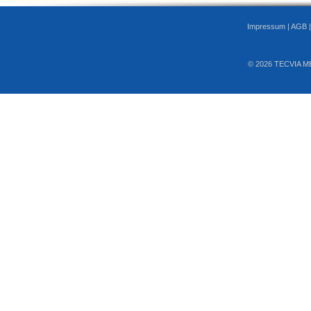
Impressum
|
AGB
© 2026 TECVIA M