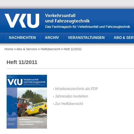
NACHRICHTEN
ARCHIV
VERANSTALTUNGEN
ABO & SER
Home
» Abo & Service
» Heftübersicht
» Heft 11/2011
Heft 11/2011
› Inhaltsverzeichnis als PDF
› Jahresabo bestellen
› Zur Heftübersicht