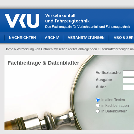
NACHRICHTEN
ARCHIV
VERANSTALTUNGEN
ABO & SER
Home
» Vermeidung von Unfällen zwischen rechts abbiegenden Güterkraftfahrzeugen u
Fachbeiträge & Datenblätter
Volltextsuche
Ausgabe
Autor
in allen Texten
in Fachbeiträgen
in Datenblättern