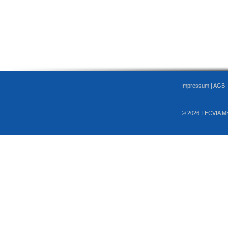
Impressum
|
AGB
© 2026 TECVIA M