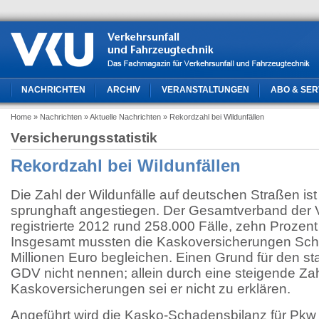
NACHRICHTEN
ARCHIV
VERANSTALTUNGEN
ABO & SER
Home
» Nachrichten
» Aktuelle Nachrichten
» Rekordzahl bei Wildunfällen
Versicherungsstatistik
Rekordzahl bei Wildunfällen
Die Zahl der Wildunfälle auf deutschen Straßen is
sprunghaft angestiegen. Der Gesamtverband der
registrierte 2012 rund 258.000 Fälle, zehn Prozen
Insgesamt mussten die Kaskoversicherungen Sch
Millionen Euro begleichen. Einen Grund für den st
GDV nicht nennen; allein durch eine steigende Za
Kaskoversicherungen sei er nicht zu erklären.
Angeführt wird die Kasko-Schadensbilanz für Pkw 