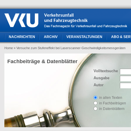
NACHRICHTEN
ARCHIV
VERANSTALTUNGEN
ABO & SER
Home
» Versuche zum Stufeneffekt bei Laserscanner-Geschwindigkeitsmessgeräten
Fachbeiträge & Datenblätter
Volltextsuche
Ausgabe
Autor
in allen Texten
in Fachbeiträgen
in Datenblättern