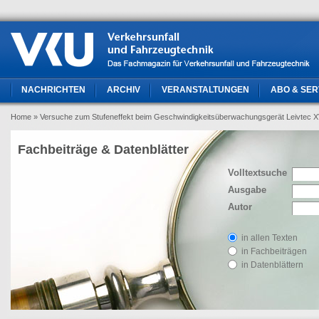
NACHRICHTEN
ARCHIV
VERANSTALTUNGEN
ABO & SER
Home
» Versuche zum Stufeneffekt beim Geschwindigkeitsüberwachungsgerät Leivtec 
Fachbeiträge & Datenblätter
Volltextsuche
Ausgabe
Autor
in allen Texten
in Fachbeiträgen
in Datenblättern