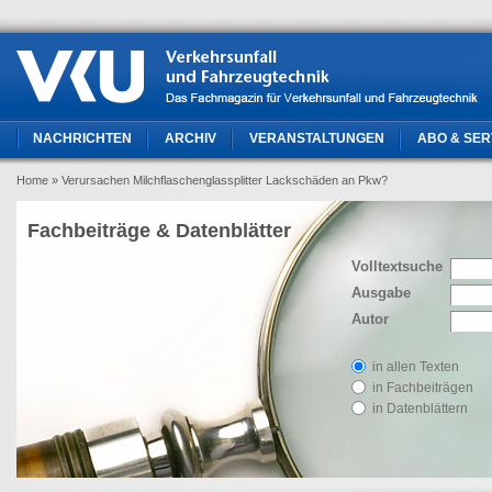
NACHRICHTEN
ARCHIV
VERANSTALTUNGEN
ABO & SER
Home
» Verursachen Milchflaschenglassplitter Lackschäden an Pkw?
Fachbeiträge & Datenblätter
Volltextsuche
Ausgabe
Autor
in allen Texten
in Fachbeiträgen
in Datenblättern