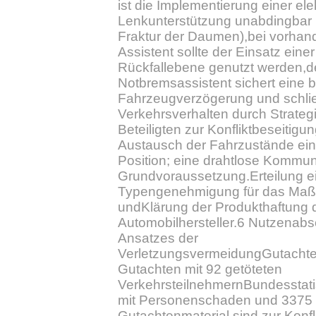
ist die Implementierung einer e
Lenkunterstützung unabdingbar (
Fraktur der Daumen),bei vorhan
Assistent sollte der Einsatz eine
Rückfallebene genutzt werden,d
Notbremsassistent sichert eine 
Fahrzeugverzögerung und schlie
Verkehrsverhalten durch Strateg
Beteiligten zur Konfliktbeseitigu
Austausch der Fahrzustände eins
Position; eine drahtlose Kommuni
Grundvoraussetzung.Erteilung e
Typengenehmigung für das Ma
undKlärung der Produkthaftung 
Automobilhersteller.6 Nutzenabs
Ansatzes der
VerletzungsvermeidungGutachten
Gutachten mit 92 getöteten
VerkehrsteilnehmernBundesstatis
mit Personenschaden und 3375
Gutachtenmaterial sind zur Konf