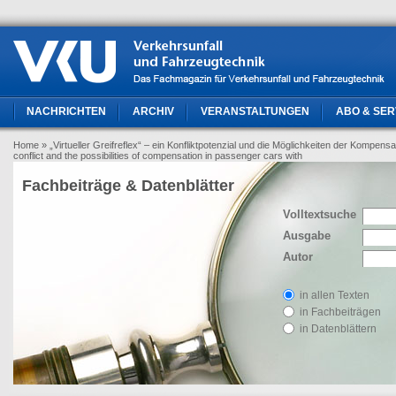
NACHRICHTEN
ARCHIV
VERANSTALTUNGEN
ABO & SER
Home
» „Virtueller Greifreflex“ – ein Konfliktpotenzial und die Möglichkeiten der Kompen
conflict and the possibilities of compensation in passenger cars with
Fachbeiträge & Datenblätter
Volltextsuche
Ausgabe
Autor
in allen Texten
in Fachbeiträgen
in Datenblättern