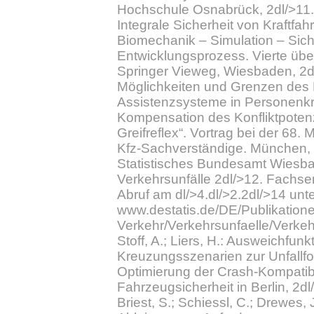
Hochschule Osnabrück, 2dl/>11.[4
Integrale Sicherheit von Kraftfa
Biomechanik – Simulation – Sich
Entwicklungsprozess. Vierte über
Springer Vieweg, Wiesbaden, 2dl/
Möglichkeiten und Grenzen des
Assistenzsysteme in Personenkr
Kompensation des Konfliktpotenzi
Greifreflex“. Vortrag bei der 68
Kfz-Sachverständige. München, 2
Statistisches Bundesamt Wiesba
Verkehrsunfälle 2dl/>12. Fachseri
Abruf am dl/>4.dl/>2.2dl/>14 unt
www.destatis.de/DE/Publikation
Verkehr/Verkehrsunfaelle/Verkehr
Stoff, A.; Liers, H.: Ausweichfunkt
Kreuzungsszenarien zur Unfallf
Optimierung der Crash-Kompatibi
Fahrzeugsicherheit in Berlin, 2dl/
Briest, S.; Schiessl, C.; Drewes, 