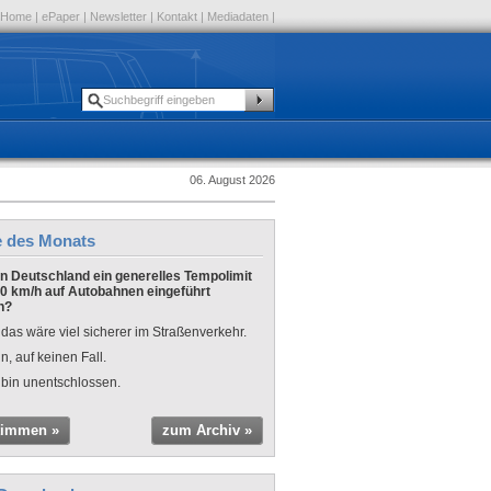
Home
|
ePaper
|
Newsletter
|
Kontakt
|
Mediadaten
|
06. August 2026
e des Monats
 in Deutschland ein generelles Tempolimit
0 km/h auf Autobahnen eingeführt
n?
 das wäre viel sicherer im Straßenverkehr.
n, auf keinen Fall.
 bin unentschlossen.
timmen »
zum Archiv »