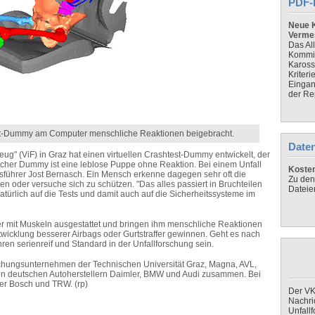
PDF-
Neue K
Verme
Das Al
Kommis
Kaross
Kriteri
Eingan
der Re
st-Dummy am Computer menschliche Reaktionen beigebracht.
Daten
g" (ViF) in Graz hat einen virtuellen Crashtest-Dummy entwickelt, der
icher Dummy ist eine leblose Puppe ohne Reaktion. Bei einem Unfall
Koste
äftsführer Jost Bernasch. Ein Mensch erkenne dagegen sehr oft die
Zu den
n oder versuche sich zu schützen. "Das alles passiert in Bruchteilen
Dateie
atürlich auf die Tests und damit auch auf die Sicherheitssysteme im
er mit Muskeln ausgestattet und bringen ihm menschliche Reaktionen
twicklung besserer Airbags oder Gurtstraffer gewinnen. Geht es nach
ren serienreif und Standard in der Unfallforschung sein.
chungsunternehmen der Technischen Universität Graz, Magna, AVL,
n deutschen Autoherstellern Daimler, BMW und Audi zusammen. Bei
rer Bosch und TRW. (rp)
Der VK
Nachri
Unfall