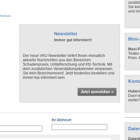
zusätz
Sie ke
und imm
Heftabo
Newsletter
Mini
Immer gut informiert!
Maxi-P
Testen
Der neue VKU Newsletter liefert Ihnen monatlich
Preis.
aktuelle Nachrichten aus den Bereichen
Schadenpraxis, Unfallforschung und Kfz-Technik. Mit
dem zusätzlichen Veranstaltungskalender verpassen
Sie kein Branchenevent. Jetzt kostenlos bestellen und
immer top informiert sein.
Kont
Haben 
Jetzt anmelden »
Dann k
weiter!
Ihr Wohnort
Daten
Datenb