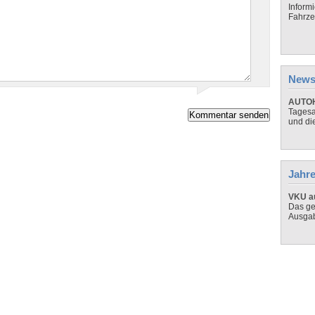
Inform
Fahrze
News
AUTOH
Tagesa
und di
Jahre
VKU au
Das ge
Ausga