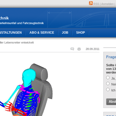
RSS
|
Anmelden
|
NSTALTUNGEN
ABO & SERVICE
JOB
SHOP
eller Lebensretter entwickelt
28.09.2011
Frag
Sollte
von 13
werde
Ja,
Nei
Ich
Abs