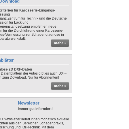
Download
riterien für Karosserie-Eingangs-
ssung
lianz Zentrum für Technik und die Deutsche
sion für Lack und
erieinstandsetzung empfehlen neue
en für die Durchführung einer Karosserie-
gs-Vermessung zur Schadendiagnose in
paraturwerkstatt.
mehr »
blätter
nlose 2D DXF-Daten
 Datenblättern der Autos gibt es auch DXF-
n zum Download. Nur für Abonnenten!
mehr »
Newsletter
Immer gut informiert!
U Newsletter liefert Ihnen monatlich aktuelle
chten aus den Bereichen Schadenpraxis,
forschung und Kfz-Technik. Mit dem