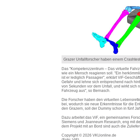
Grazer Unfallforscher haben einem Crashte
Das "Kompetenzzentrum – Das virtuelle Fahrzeu
wie ein Mensch reagieren soll. "Ein herkömml
ist er lediglich Passagier", erklärt ViF-Gesch
Gefahr und lehne sich entsprechend nach hinte
von Sekunden vor dem Unfall, und wirkt sich n
Fahrzeug aus", so Bernasch.
Die Forscher haben den virtuellen Lebensrett
bei, wodurch sie neue Erkenntnisse für die En
den Grazern, soll der Dummy schon in fünf Jah
Dazu arbeitet das ViF, ein gemeinsames Fors
Siemens und Joanneum Research, eng mit de
dem Projekt mit an Bord sind auch die Zuliefe
Copyright © 2026 VKUonline.de
(Foto: ViF)