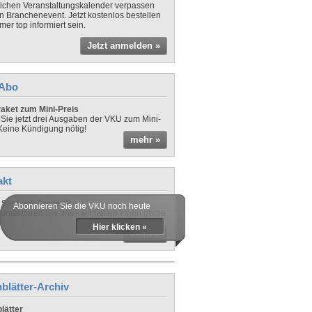
lichen Veranstaltungskalender verpassen
in Branchenevent. Jetzt kostenlos bestellen
er top informiert sein.
Jetzt anmelden »
-Abo
aket zum Mini-Preis
 Sie jetzt drei Ausgaben der VKU zum Mini-
 Keine Kündigung nötig!
mehr »
akt
Sie noch Fragen?
Abonnieren Sie die VKU noch heute
ontaktieren Sie uns - wir helfen Ihnen gerne
Hier klicken »
mehr »
blätter-Archiv
lätter