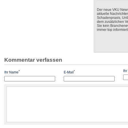
Der neue VKU Newsle
aktuelle Nachrichte
Schadenpraxis, Unfa
dem zusätzlichen V
Sie kein Branchenev
immer top informiert
Kommentar verfassen
Ih
*
*
Ihr Name
E-Mail