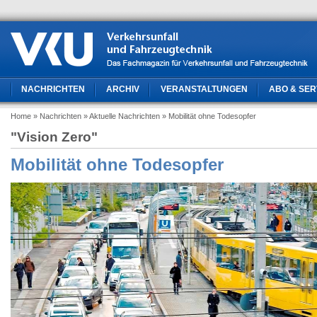
NACHRICHTEN
ARCHIV
VERANSTALTUNGEN
ABO & SER
Home
» Nachrichten
» Aktuelle Nachrichten
» Mobilität ohne Todesopfer
"Vision Zero"
Mobilität ohne Todesopfer