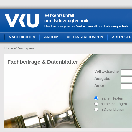
NACHRICHTEN
ARCHIV
VERANSTALTUNGEN
ABO & SER
Home
» Viva España!
Fachbeiträge & Datenblätter
Volltextsuche
Ausgabe
Autor
in allen Texten
in Fachbeiträgen
in Datenblättern