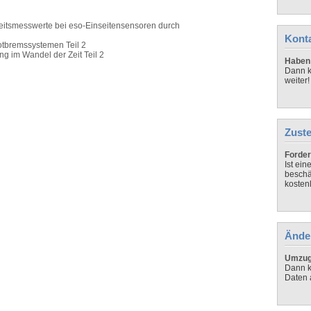
itsmesswerte bei eso-Einseitensensoren durch
Kont
tbremssystemen Teil 2
g im Wandel der Zeit Teil 2
Haben 
Dann k
weiter!
Zuste
Forder
Ist ei
beschä
kosten
Ände
Umzug,
Dann k
Daten 