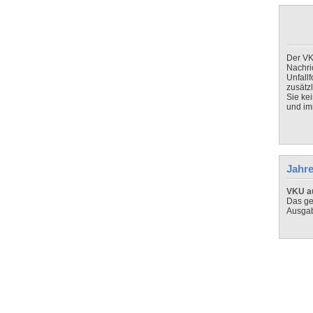
Der VK
Nachri
Unfall
zusätz
Sie ke
und imm
Jahre
VKU au
Das ge
Ausga