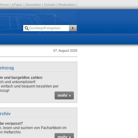
Home
|
ePaper
|
Newsletter
|
Kontakt
|
Mediadaten
|
07. August 2026
einzug
 und bargeldlos zahlen
sch und unkompliziert!
o einfach und bequem bezahlen per
nzug!
mehr »
rchiv
be verpasst?
rn, lesen und suchen von Fachartikeln im
en Heftarchiv.
mehr »