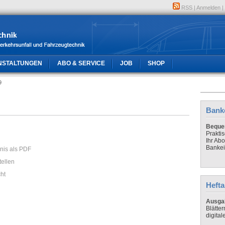
RSS
|
Anmelden
|
NSTALTUNGEN
ABO & SERVICE
JOB
SHOP
9
Bank
Bequem
Prakti
Ihr Ab
Bankei
hnis als PDF
tellen
cht
Hefta
Ausga
Blätte
digital