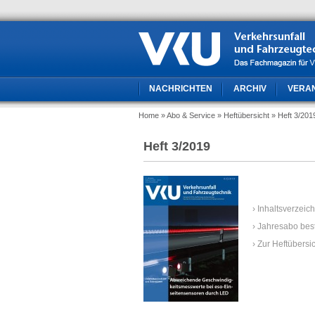
NACHRICHTEN
ARCHIV
VERA
Home
» Abo & Service
» Heftübersicht
» Heft 3/201
Heft 3/2019
› Inhaltsverzeic
› Jahresabo bes
› Zur Heftübersi