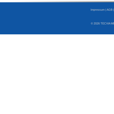
Impressum
|
AGB
© 2026 TECVIA M