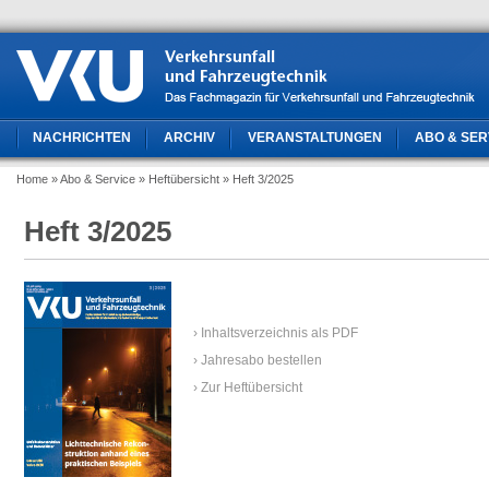
NACHRICHTEN
ARCHIV
VERANSTALTUNGEN
ABO & SER
Home
» Abo & Service
» Heftübersicht
» Heft 3/2025
Heft 3/2025
› Inhaltsverzeichnis als PDF
› Jahresabo bestellen
› Zur Heftübersicht