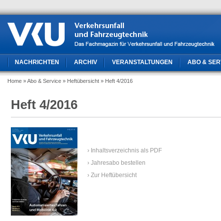
NACHRICHTEN
ARCHIV
VERANSTALTUNGEN
ABO & SER
Home
» Abo & Service
» Heftübersicht
» Heft 4/2016
Heft 4/2016
› Inhaltsverzeichnis als PDF
› Jahresabo bestellen
› Zur Heftübersicht