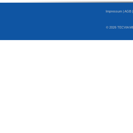
Impressum
|
AGB
© 2026 TECVIA M