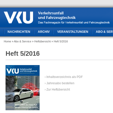
NACHRICHTEN
ARCHIV
VERANSTALTUNGEN
ABO & SER
Home
» Abo & Service
» Heftübersicht
» Heft 5/2016
Heft 5/2016
› Inhaltsverzeichnis als PDF
› Jahresabo bestellen
› Zur Heftübersicht