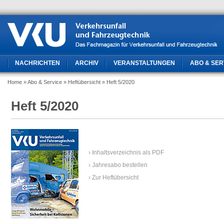
NACHRICHTEN
ARCHIV
VERANSTALTUNGEN
ABO & SER
Home
» Abo & Service
» Heftübersicht
» Heft 5/2020
Heft 5/2020
› Inhaltsverzeichnis als PDF
› Jahresabo bestellen
› Zur Heftübersicht