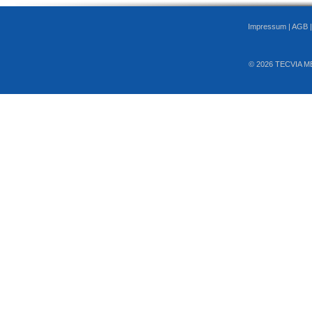
Impressum
|
AGB
© 2026 TECVIA M