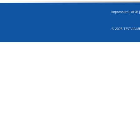
Impressum
|
AGB
© 2026 TECVIA M