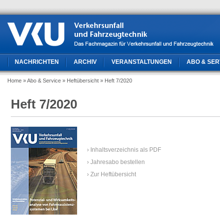
NACHRICHTEN
ARCHIV
VERANSTALTUNGEN
ABO & SER
Home
» Abo & Service
» Heftübersicht
» Heft 7/2020
Heft 7/2020
› Inhaltsverzeichnis als PDF
› Jahresabo bestellen
› Zur Heftübersicht