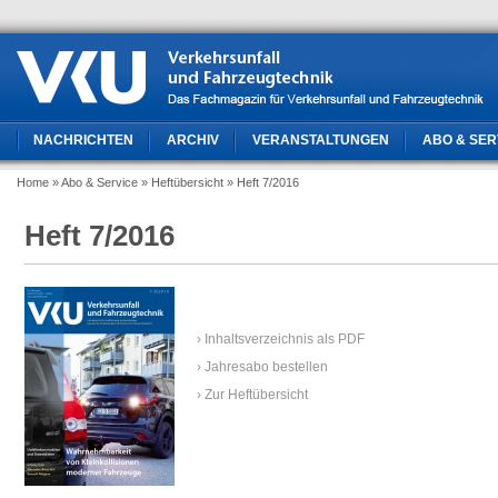
NACHRICHTEN
ARCHIV
VERANSTALTUNGEN
ABO & SER
Home
» Abo & Service
» Heftübersicht
» Heft 7/2016
Heft 7/2016
› Inhaltsverzeichnis als PDF
› Jahresabo bestellen
› Zur Heftübersicht