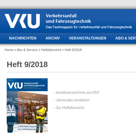
NACHRICHTEN
ARCHIV
VERANSTALTUNGEN
ABO & SER
Home
» Abo & Service
» Heftübersicht
» Heft 9/2018
Heft 9/2018
› Inhaltsverzeichnis als PDF
› Jahresabo bestellen
› Zur Heftübersicht