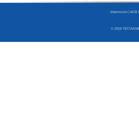
Impressum
|
AGB
© 2026 TECVIA M