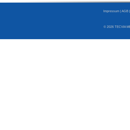
Impressum
|
AGB
© 2026 TECVIA M