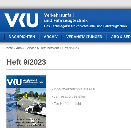
NACHRICHTEN
ARCHIV
VERANSTALTUNGEN
ABO & SER
Home
» Abo & Service
» Heftübersicht
» Heft 9/2023
Heft 9/2023
› Inhaltsverzeichnis als PDF
› Jahresabo bestellen
› Zur Heftübersicht