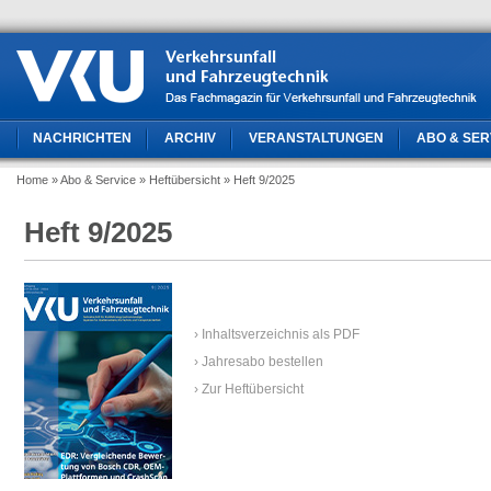
NACHRICHTEN
ARCHIV
VERANSTALTUNGEN
ABO & SER
Home
» Abo & Service
» Heftübersicht
» Heft 9/2025
Heft 9/2025
› Inhaltsverzeichnis als PDF
› Jahresabo bestellen
› Zur Heftübersicht