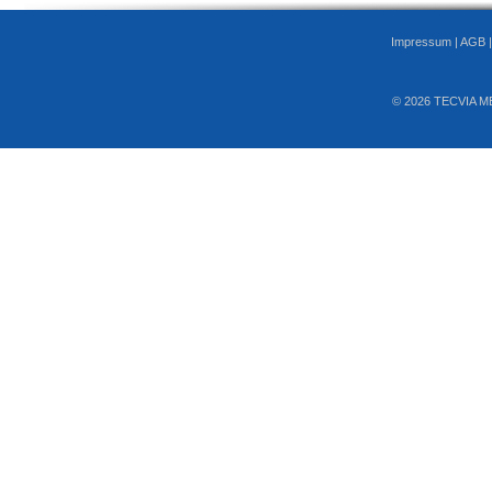
Impressum
|
AGB
© 2026 TECVIA M