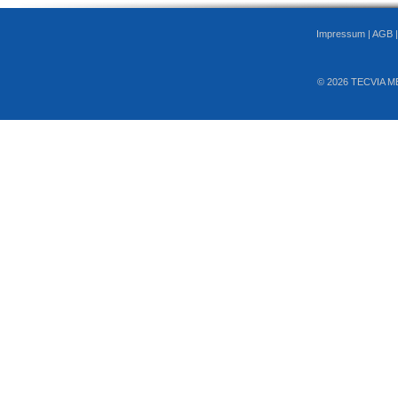
Impressum
|
AGB
© 2026 TECVIA M