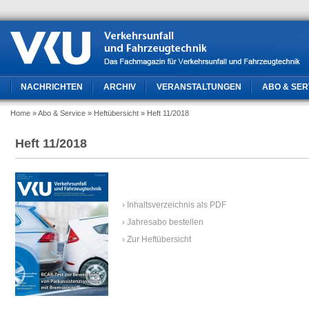
NACHRICHTEN
ARCHIV
VERANSTALTUNGEN
ABO & SER
Home
» Abo & Service
» Heftübersicht
» Heft 11/2018
Heft 11/2018
› Inhaltsverzeichnis als PDF
› Jahresabo bestellen
› Zur Heftübersicht