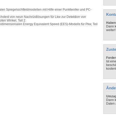
alen Spiegelsichtfeldmodellen mit Hilfe einer Punktwolke und PC-
Kont
hstest von neun Nachrüstlösungen für Lkw zur Detektion von
ten Winkel, Teil 2
Haben 
idimensionalen Energy Equivalent Speed (EES)-Modells für Pkw, Teil
Dann k
weiter!
Zuste
Forder
Ist ei
beschä
kosten
Ände
Umzug,
Dann k
Daten 