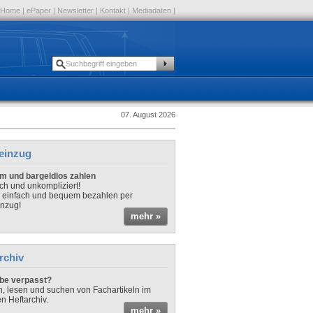
Home
|
ePaper
|
Newsletter
|
Kontakt
|
Mediadaten
|
07. August 2026
einzug
 und bargeldlos zahlen
sch und unkompliziert!
o einfach und bequem bezahlen per
nzug!
mehr »
rchiv
be verpasst?
rn, lesen und suchen von Fachartikeln im
en Heftarchiv.
mehr »