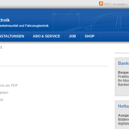
RSS
|
Anmelden
|
NSTALTUNGEN
ABO & SERVICE
JOB
SHOP
21
Bank
Bequem
Prakti
Ihr Ab
Bankei
hnis als PDF
tellen
cht
Hefta
Ausga
Blätte
digital