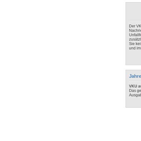
Der VK
Nachri
Unfall
zusätz
Sie ke
und imm
Jahre
VKU au
Das ge
Ausga