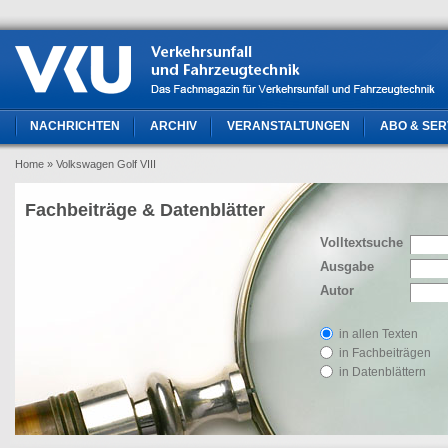
NACHRICHTEN
ARCHIV
VERANSTALTUNGEN
ABO & SER
Home
» Volkswagen Golf VIII
Fachbeiträge & Datenblätter
Volltextsuche
Ausgabe
Autor
in allen Texten
in Fachbeiträgen
in Datenblättern