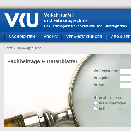
NACHRICHTEN
ARCHIV
VERANSTALTUNGEN
ABO & SER
Home
» Volkswagen Jetta
Fachbeiträge & Datenblätter
Volltextsuche
Ausgabe
Autor
in allen Texten
in Fachbeiträgen
in Datenblättern