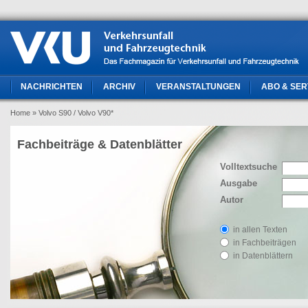
NACHRICHTEN
ARCHIV
VERANSTALTUNGEN
ABO & SER
Home
» Volvo S90 / Volvo V90*
Fachbeiträge & Datenblätter
Volltextsuche
Ausgabe
Autor
in allen Texten
in Fachbeiträgen
in Datenblättern