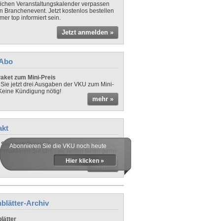
lichen Veranstaltungskalender verpassen
in Branchenevent. Jetzt kostenlos bestellen
er top informiert sein.
Jetzt anmelden »
-Abo
aket zum Mini-Preis
 Sie jetzt drei Ausgaben der VKU zum Mini-
 Keine Kündigung nötig!
mehr »
akt
Sie noch Fragen?
Abonnieren Sie die VKU noch heute
ontaktieren Sie uns - wir helfen Ihnen gerne
Hier klicken »
mehr »
blätter-Archiv
lätter