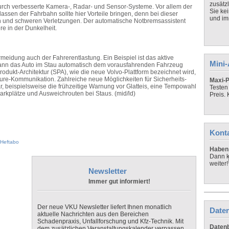
zusätz
durch verbesserte Kamera-, Radar- und Sensor-Systeme. Vor allem der
Sie ke
ssen der Fahrbahn sollte hier Vorteile bringen, denn bei dieser
und imm
en und schweren Verletzungen. Der automatische Notbremsassistent
e in der Dunkelheit.
ermeidung auch der Fahrerentlastung. Ein Beispiel ist das aktive
Mini
kann das Auto im Stau automatisch dem vorausfahrenden Fahrzeug
Produkt-Architektur (SPA), wie die neue Volvo-Plattform bezeichnet wird,
ture-Kommunikation. Zahlreiche neue Möglichkeiten für Sicherheits-
Maxi-P
ar, beispielsweise die frühzeitige Warnung vor Glatteis, eine Tempowahl
Testen
Parkplätze und Ausweichrouten bei Staus. (mid/ld)
Preis.
Kont
Heftabo
Haben 
Dann k
weiter!
Newsletter
Immer gut informiert!
Der neue VKU Newsletter liefert Ihnen monatlich
Daten
aktuelle Nachrichten aus den Bereichen
Schadenpraxis, Unfallforschung und Kfz-Technik. Mit
Datenb
dem zusätzlichen Veranstaltungskalender verpassen