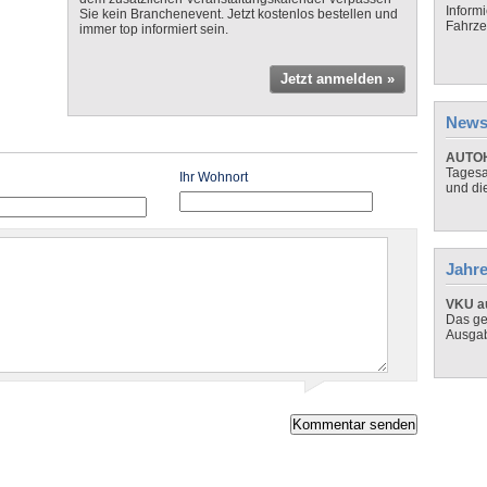
Inform
Sie kein Branchenevent. Jetzt kostenlos bestellen und
Fahrze
immer top informiert sein.
Jetzt anmelden »
News
AUTOH
Tagesa
Ihr Wohnort
und di
Jahre
VKU au
Das ge
Ausga