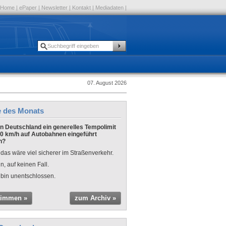
Home
|
ePaper
|
Newsletter
|
Kontakt
|
Mediadaten
|
07. August 2026
e des Monats
 in Deutschland ein generelles Tempolimit
0 km/h auf Autobahnen eingeführt
n?
 das wäre viel sicherer im Straßenverkehr.
n, auf keinen Fall.
 bin unentschlossen.
timmen »
zum Archiv »