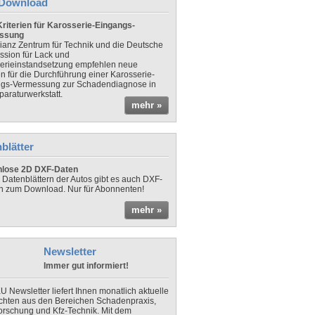
Download
riterien für Karosserie-Eingangs-
ssung
lianz Zentrum für Technik und die Deutsche
sion für Lack und
erieinstandsetzung empfehlen neue
en für die Durchführung einer Karosserie-
gs-Vermessung zur Schadendiagnose in
paraturwerkstatt.
mehr »
blätter
nlose 2D DXF-Daten
 Datenblättern der Autos gibt es auch DXF-
n zum Download. Nur für Abonnenten!
mehr »
Newsletter
Immer gut informiert!
U Newsletter liefert Ihnen monatlich aktuelle
chten aus den Bereichen Schadenpraxis,
forschung und Kfz-Technik. Mit dem