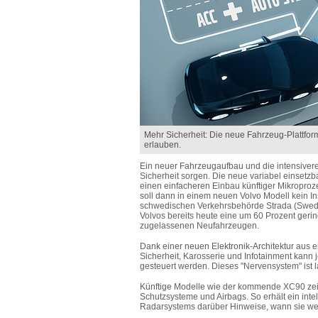
Mehr Sicherheit: Die neue Fahrzeug-Plattfor
erlauben.
Ein neuer Fahrzeugaufbau und die intensivere
Sicherheit sorgen. Die neue variabel einsetzba
einen einfacheren Einbau künftiger Mikropro
soll dann in einem neuen Volvo Modell kein I
schwedischen Verkehrsbehörde Strada (Swedis
Volvos bereits heute eine um 60 Prozent geri
zugelassenen Neufahrzeugen.
Dank einer neuen Elektronik-Architektur aus 
Sicherheit, Karosserie und Infotainment kann
gesteuert werden. Dieses "Nervensystem" ist la
Künftige Modelle wie der kommende XC90 zeige
Schutzsysteme und Airbags. So erhält ein int
Radarsystems darüber Hinweise, wann sie we