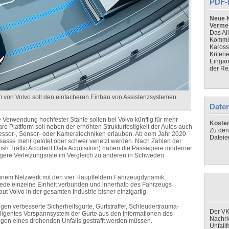
PDF-
Neue K
Verme
Das Al
Kommis
Kaross
Kriteri
Eingan
der Re
m von Volvo soll den einfacheren Einbau von Assistenzsystemen
Daten
 Verwendung hochfester Stähle sollen bei Volvo künftig für mehr
Koste
re Plattform soll neben der erhöhten Strukturfestigkeit der Autos auch
Zu den
zessor-, Sensor- oder Kameratechniken erlauben. Ab dem Jahr 2020
Dateie
nsasse mehr getötet oder schwer verletzt werden. Nach Zahlen der
h Traffic Accident Data Acquisition) haben die Passagiere moderner
ngere Verletzungsrate im Vergleich zu anderen in Schweden
einem Netzwerk mit den vier Hauptfeldern Fahrzeugdynamik,
 jede einzelne Einheit verbunden und innerhalb des Fahrzeugs
ut Volvo in der gesamten Industrie bisher einzigartig.
n verbesserte Sicherheitsgurte, Gurtstraffer, Schleudertrauma-
Der VK
elligentes Vorspannsystem der Gurte aus den Informationen des
Nachri
gen eines drohenden Unfalls gestrafft werden müssen.
Unfall