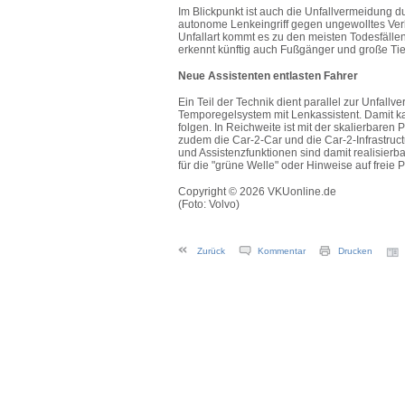
Im Blickpunkt ist auch die Unfallvermeidung 
autonome Lenkeingriff gegen ungewolltes Verla
Unfallart kommt es zu den meisten Todesfäll
erkennt künftig auch Fußgänger und große Tier
Neue Assistenten entlasten Fahrer
Ein Teil der Technik dient parallel zur Unfallv
Temporegelsystem mit Lenkassistent. Damit 
folgen. In Reichweite ist mit der skalierbaren 
zudem die Car-2-Car und die Car-2-Infrastruc
und Assistenzfunktionen sind damit realisierb
für die "grüne Welle" oder Hinweise auf freie 
Copyright © 2026 VKUonline.de
(Foto: Volvo)
Zurück
Kommentar
Drucken