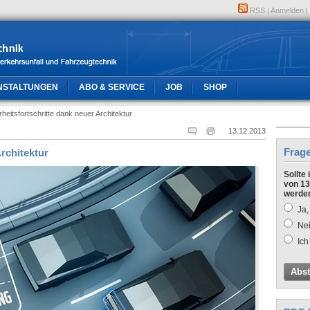
RSS
|
Anmelden
|
NSTALTUNGEN
ABO & SERVICE
JOB
SHOP
rheitsfortschritte dank neuer Architektur
13.12.2013
Frag
Architektur
Sollte
von 13
werde
Ja,
Nei
Ich
Abs