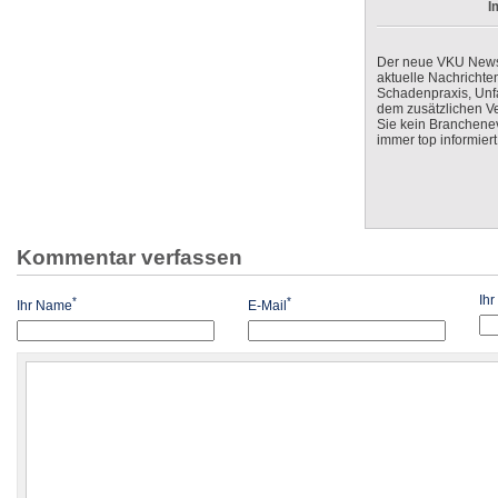
I
Der neue VKU Newsle
aktuelle Nachrichte
Schadenpraxis, Unfa
dem zusätzlichen V
Sie kein Branchenev
immer top informiert
Kommentar verfassen
Ih
*
*
Ihr Name
E-Mail