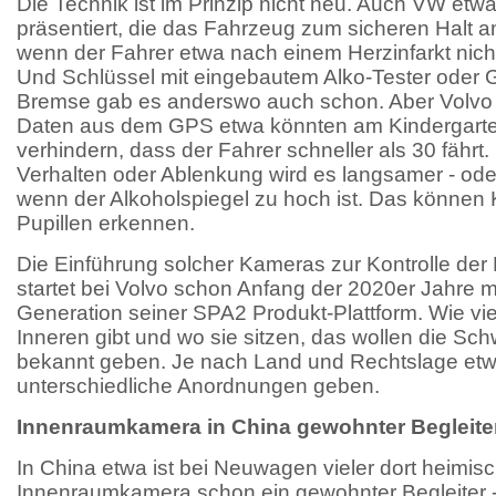
Die Technik ist im Prinzip nicht neu. Auch VW et
präsentiert, die das Fahrzeug zum sicheren Halt 
wenn der Fahrer etwa nach einem Herzinfarkt nich
Und Schlüssel mit eingebautem Alko-Tester oder 
Bremse gab es anderswo auch schon. Aber Volvo w
Daten aus dem GPS etwa könnten am Kindergarte
verhindern, dass der Fahrer schneller als 30 fährt
Verhalten oder Ablenkung wird es langsamer - oder f
wenn der Alkoholspiegel zu hoch ist. Das können
Pupillen erkennen.
Die Einführung solcher Kameras zur Kontrolle der
startet bei Volvo schon Anfang der 2020er Jahre m
Generation seiner SPA2 Produkt-Plattform. Wie vi
Inneren gibt und wo sie sitzen, das wollen die Sc
bekannt geben. Je nach Land und Rechtslage etw
unterschiedliche Anordnungen geben.
Innenraumkamera in China gewohnter Begleite
In China etwa ist bei Neuwagen vieler dort heimisc
Innenraumkamera schon ein gewohnter Begleiter - 