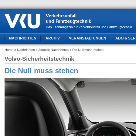
NACHRICHTEN
ARCHIV
VERANSTALTUNGEN
ABO & SER
Home
» Nachrichten
» Aktuelle Nachrichten
» Die Null muss stehen
Volvo-Sicherheitstechnik
Die Null muss stehen