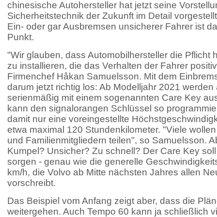
chinesische Autohersteller hat jetzt seine Vorstell
Sicherheitstechnik der Zukunft im Detail vorgestel
Ein- oder gar Ausbremsen unsicherer Fahrer ist da
Punkt.
"Wir glauben, dass Automobilhersteller die Pflicht
zu installieren, die das Verhalten der Fahrer positi
Firmenchef Håkan Samuelsson. Mit dem Einbremsen
darum jetzt richtig los: Ab Modelljahr 2021 werde
serienmäßig mit einem sogenannten Care Key ausg
kann den signalorangen Schlüssel so programmier
damit nur eine voreingestellte Höchstgeschwindigk
etwa maximal 120 Stundenkilometer. "Viele wollen
und Familienmitgliedern teilen", so Samuelsson. A
Kumpel? Unsicher? Zu schnell? Der Care Key soll 
sorgen - genau wie die generelle Geschwindigkei
km/h, die Volvo ab Mitte nächsten Jahres allen 
vorschreibt.
Das Beispiel vom Anfang zeigt aber, dass die Plän
weitergehen. Auch Tempo 60 kann ja schließlich vie