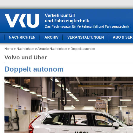
NACHRICHTEN
ARCHIV
VERANSTALTUNGEN
ABO & SER
Home
» Nachrichten
» Aktuelle Nachrichten
» Doppelt autonom
Volvo und Uber
Doppelt autonom