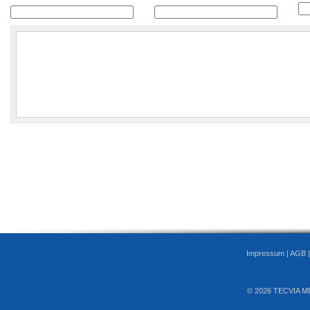
Impressum
|
AGB
© 2026 TECVIA M