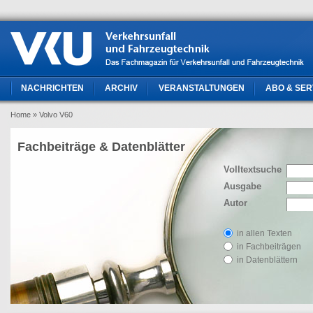
NACHRICHTEN
ARCHIV
VERANSTALTUNGEN
ABO & SER
Home
» Volvo V60
Fachbeiträge & Datenblätter
Volltextsuche
Ausgabe
Autor
in allen Texten
in Fachbeiträgen
in Datenblättern