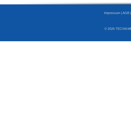
Impressum
|
AGB
© 2026 TECVIA M