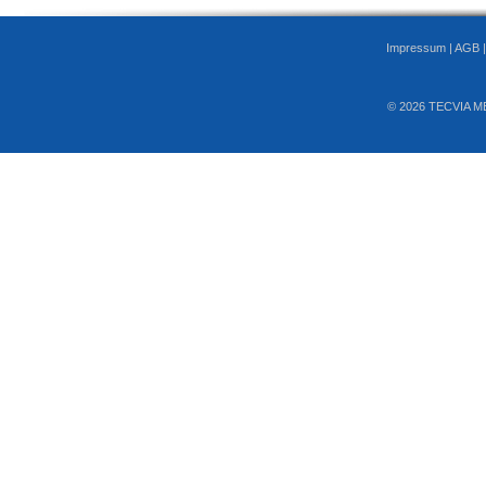
Impressum
|
AGB
© 2026 TECVIA M