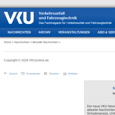
NACHRICHTEN
ARCHIV
VERANSTALTUNGEN
ABO & SER
Home
» Nachrichten
» Aktuelle Nachrichten
»
Copyright © 2026 VKUonline.de
Zurück
Kommentar
Drucken
Heftabo
N
I
Der neue VKU Newsle
aktuelle Nachrichte
Schadenpraxis, Unfa