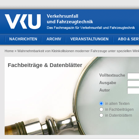
NACHRICHTEN
ARCHIV
VERANSTALTUNGEN
ABO & SER
Home
» Wahrnehmbarkeit von Kleinkollisionen moderner Fahrzeuge unter speziellen Winke
Fachbeiträge & Datenblätter
Volltextsuche
Ausgabe
Autor
in allen Texten
in Fachbeiträgen
in Datenblättern