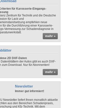
Download
riterien für Karosserie-Eingangs-
ssung
lianz Zentrum für Technik und die Deutsche
sion für Lack und
erieinstandsetzung empfehlen neue
en für die Durchführung einer Karosserie-
gs-Vermessung zur Schadendiagnose in
paraturwerkstatt.
mehr »
blätter
nlose 2D DXF-Daten
 Datenblättern der Autos gibt es auch DXF-
n zum Download. Nur für Abonnenten!
mehr »
Newsletter
Immer gut informiert!
U Newsletter liefert Ihnen monatlich aktuelle
chten aus den Bereichen Schadenpraxis,
forschung und Kfz-Technik. Mit dem