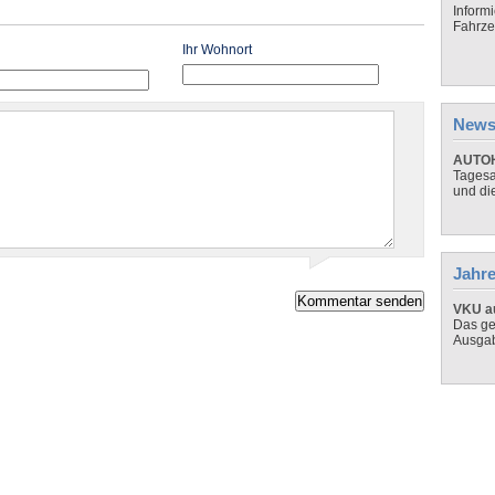
Inform
Fahrze
Ihr Wohnort
News
AUTOH
Tagesa
und di
Jahre
VKU au
Das ge
Ausga