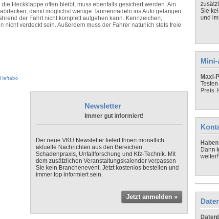
zusätz
die Heckklappe offen bleibt, muss ebenfalls gesichert werden. Am
Sie ke
 abdecken, damit möglichst wenige Tannennadeln ins Auto gelangen.
und imm
 während der Fahrt nicht komplett aufgehen kann. Kennzeichen,
 nicht verdeckt sein. Außerdem muss der Fahrer natürlich stets freie
Mini
Maxi-P
Heftabo
Testen
Preis.
Newsletter
Immer gut informiert!
Kont
Der neue VKU Newsletter liefert Ihnen monatlich
Haben 
aktuelle Nachrichten aus den Bereichen
Dann k
Schadenpraxis, Unfallforschung und Kfz-Technik. Mit
weiter!
dem zusätzlichen Veranstaltungskalender verpassen
Sie kein Branchenevent. Jetzt kostenlos bestellen und
immer top informiert sein.
Jetzt anmelden »
Daten
Datenb