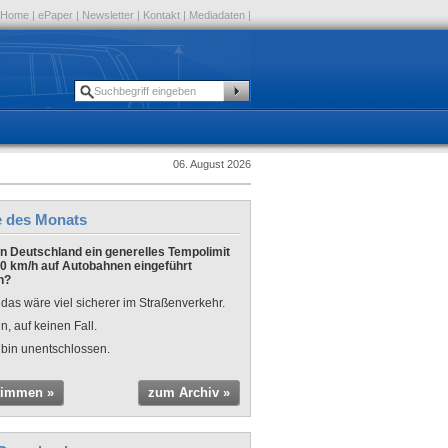
Home
|
ePaper
|
Newsletter
|
Kontakt
|
Mediadaten
|
06. August 2026
e des Monats
 in Deutschland ein generelles Tempolimit
0 km/h auf Autobahnen eingeführt
n?
 das wäre viel sicherer im Straßenverkehr.
n, auf keinen Fall.
 bin unentschlossen.
timmen »
zum Archiv »