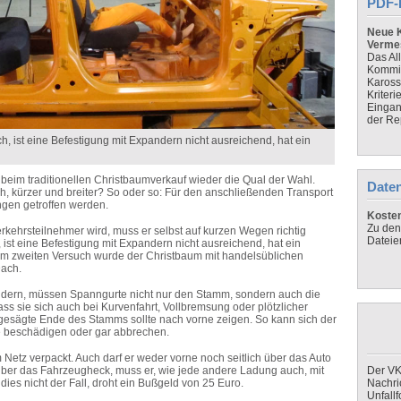
PDF-
Neue K
Verme
Das Al
Kommis
Kaross
Kriteri
Eingan
der Re
ist eine Befestigung mit Expandern nicht ausreichend, hat ein
eim traditionellen Christbaumverkauf wieder die Qual der Wahl.
Daten
, kürzer und breiter? So oder so: Für den anschließenden Transport
ngen getroffen werden.
Koste
Zu den
rkehrsteilnehmer wird, muss er selbst auf kurzen Wegen richtig
Dateie
ist eine Befestigung mit Expandern nicht ausreichend, hat ein
eim zweiten Versuch wurde der Christbaum mit handelsüblichen
Dach.
ern, müssen Spanngurte nicht nur den Stamm, sondern auch die
dass sie sich auch bei Kurvenfahrt, Vollbremsung oder plötzlicher
esägte Ende des Stamms sollte nach vorne zeigen. So kann sich der
se beschädigen oder gar abbrechen.
etz verpackt. Auch darf er weder vorne noch seitlich über das Auto
über das Fahrzeugheck, muss er, wie jede andere Ladung auch, mit
Der VK
ies nicht der Fall, droht ein Bußgeld von 25 Euro.
Nachri
Unfall