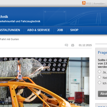
RSS
|
Anmelden
|
NSTALTUNGEN
ABO & SERVICE
JOB
SHOP
Fahrt mit Gurten
01.12.2015
Frag
Sollte
von 13
werde
Ja,
Nei
Ich
Abs