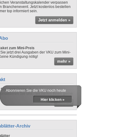
lichen Veranstaltungskalender verpassen
in Branchenevent. Jetzt kostenlos bestellen
er top informiert sein.
Jetzt anmelden »
-Abo
aket zum Mini-Preis
 Sie jetzt drei Ausgaben der VKU zum Mini-
 Keine Kündigung nötig!
mehr »
akt
Sie noch Fragen?
Abonnieren Sie die VKU noch heute
ontaktieren Sie uns - wir helfen Ihnen gerne
Hier klicken »
mehr »
blätter-Archiv
lätter