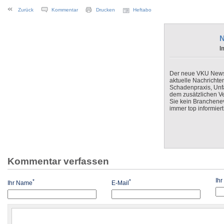
Zurück
Kommentar
Drucken
Heftabo
N
I
Der neue VKU Newsle
aktuelle Nachrichte
Schadenpraxis, Unfa
dem zusätzlichen V
Sie kein Branchenev
immer top informiert
Kommentar verfassen
Ih
*
*
Ihr Name
E-Mail