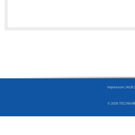
Impressum
|
AGB
© 2026 TECVIA M