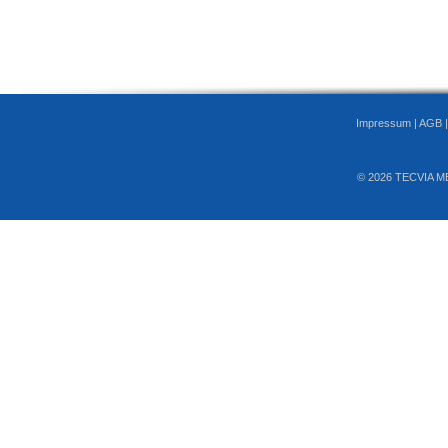
Impressum
|
AGB
© 2026 TECVIA M