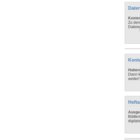
Daten
Koste
Zu den
Dateie
Kont
Haben 
Dann k
weiter!
Hefta
Ausga
Blätte
digital