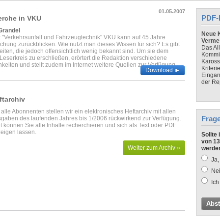
01.05.2007
PDF-
erche in VKU
 Grandel
Neue K
ft "Verkehrsunfall und Fahrzeugtechnik" VKU kann auf 45 Jahre
Verme
ichung zurückblicken. Wie nutzt man dieses Wissen für sich? Es gibt
Das Al
iten, die jedoch offensichtlich wenig bekannt sind. Um sie dem
Kommis
eserkreis zu erschließen, erörtert die Redaktion verschiedene
Kaross
eiten und stellt zudem im Internet weitere Quellen zur Verfügung.
Kriteri
Download ►
Eingan
der Re
ftarchiv
 alle Abonnenten stellen wir ein elektronisches Heftarchiv mit allen
Frag
gaben des laufenden Jahres bis 1/2006 rückwirkend zur Verfügung.
t können Sie alle Inhalte recherchieren und sich als Text oder PDF
eigen lassen.
Sollte
von 13
Weiter zum Archiv »
werde
Ja,
Nei
Ich
Abs