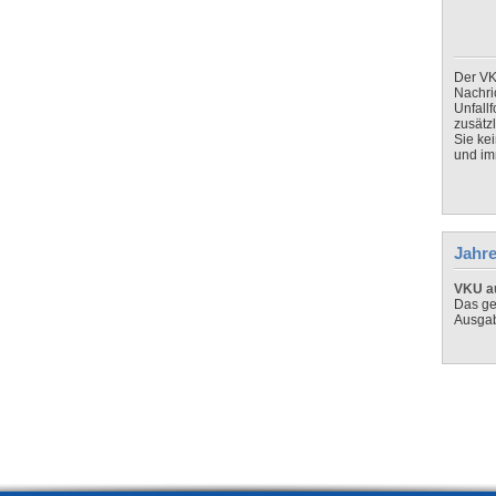
Der VK
Nachri
Unfall
zusätz
Sie ke
und imm
Jahre
VKU au
Das ge
Ausga