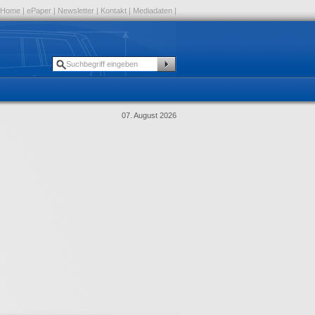
Home
|
ePaper
|
Newsletter
|
Kontakt
|
Mediadaten
|
07. August 2026