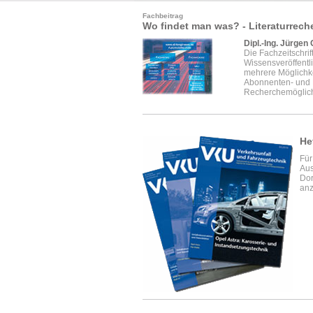
Fachbeitrag
Wo findet man was? - Literaturrech
Dipl.-Ing. Jürgen
Die Fachzeitschri
Wissensveröffentl
mehrere Möglichke
Abonnenten- und L
Recherchemöglichk
He
Für
Aus
Dor
anz