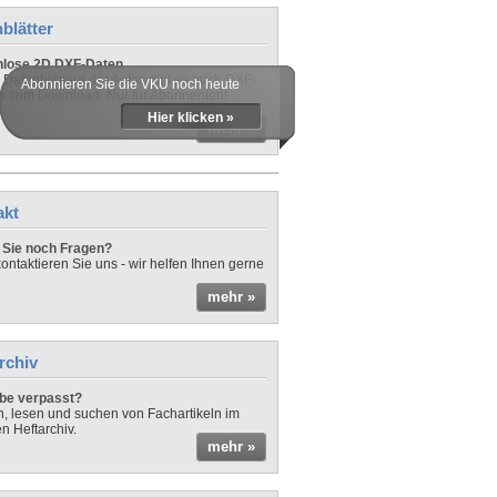
blätter
nlose 2D DXF-Daten
 Datenblättern der Autos gibt es auch DXF-
Abonnieren Sie die VKU noch heute
n zum Download. Nur für Abonnenten!
Hier klicken »
mehr »
akt
Sie noch Fragen?
ontaktieren Sie uns - wir helfen Ihnen gerne
mehr »
rchiv
be verpasst?
rn, lesen und suchen von Fachartikeln im
en Heftarchiv.
mehr »