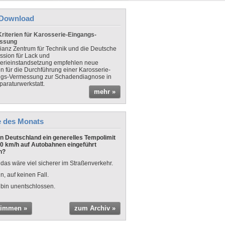
Download
riterien für Karosserie-Eingangs-
ssung
lianz Zentrum für Technik und die Deutsche
sion für Lack und
erieinstandsetzung empfehlen neue
en für die Durchführung einer Karosserie-
gs-Vermessung zur Schadendiagnose in
paraturwerkstatt.
mehr »
e des Monats
 in Deutschland ein generelles Tempolimit
0 km/h auf Autobahnen eingeführt
n?
 das wäre viel sicherer im Straßenverkehr.
n, auf keinen Fall.
 bin unentschlossen.
timmen »
zum Archiv »