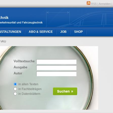
RSS
|
Anmelden
|
NSTALTUNGEN
ABO & SERVICE
JOB
SHOP
n VKU
Volltextsuche
Ausgabe
Autor
in allen Texten
in Fachbeiträgen
in Datenblättern