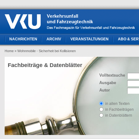
NACHRICHTEN
ARCHIV
VERANSTALTUNGEN
ABO & SER
Home
» Wohnmobile - Sicherheit bei Kollisionen
Fachbeiträge & Datenblätter
Volltextsuche
Ausgabe
Autor
in allen Texten
in Fachbeiträgen
in Datenblättern