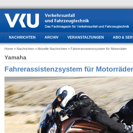
NACHRICHTEN
ARCHIV
VERANSTALTUNGEN
ABO & SER
Home
» Nachrichten
» Aktuelle Nachrichten
» Fahrerassistenzsystem für Motorräder
Yamaha
Fahrerassistenzsystem für Motorräde