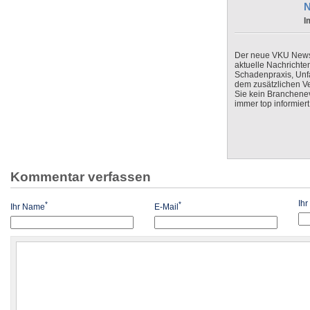
N
I
Der neue VKU Newsle
aktuelle Nachrichte
Schadenpraxis, Unfa
dem zusätzlichen V
Sie kein Branchenev
immer top informiert
Kommentar verfassen
Ih
*
*
Ihr Name
E-Mail