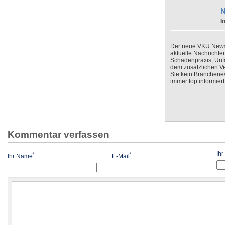
N
I
Der neue VKU Newsle
aktuelle Nachrichte
Schadenpraxis, Unfa
dem zusätzlichen V
Sie kein Branchenev
immer top informiert
Kommentar verfassen
Ih
*
*
Ihr Name
E-Mail