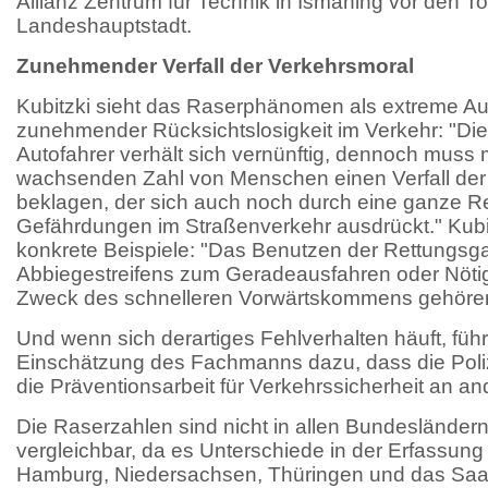
Allianz Zentrum für Technik in Ismaning vor den T
Landeshauptstadt.
Zunehmender Verfall der Verkehrsmoral
Kubitzki sieht das Raserphänomen als extreme A
zunehmender Rücksichtslosigkeit im Verkehr: "Die
Autofahrer verhält sich vernünftig, dennoch muss 
wachsenden Zahl von Menschen einen Verfall der
beklagen, der sich auch noch durch eine ganze R
Gefährdungen im Straßenverkehr ausdrückt." Kubi
konkrete Beispiele: "Das Benutzen der Rettungsg
Abbiegestreifens zum Geradeausfahren oder Nöti
Zweck des schnelleren Vorwärtskommens gehöre
Und wenn sich derartiges Fehlverhalten häuft, füh
Einschätzung des Fachmanns dazu, dass die Poliz
die Präventionsarbeit für Verkehrssicherheit an ande
Die Raserzahlen sind nicht in allen Bundesländern
vergleichbar, da es Unterschiede in der Erfassung 
Hamburg, Niedersachsen, Thüringen und das Saarl