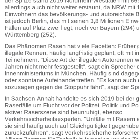
der Spitze stand 2019 Nordrhein-Westfalen mit 65
allerdings auch nicht weiter erstaunt, da NRW mit 
Einwohnern das bevölkerungs- und autoreichste Bu
ist jedoch Berlin, das mit seinen 3,8 Millionen Ei
Fällen auf Platz zwei liegt, noch vor Bayern (294)
Württemberg (252).
Das Phänomen Rasen hat viele Facetten: Früher g
illegale Rennen, häufig langfristig geplant, oft mit 
Teilnehmern. "Diese Art der illegalen Autorennen w
Jahren nicht mehr festgestellt", sagt ein Sprecher
Innenministeriums in München. Häufig sind dageg
oder spontane Aufeinandertreffen. "Es kann auch ei
sozusagen gegen die Stoppuhr fährt", sagt der Sp
In Sachsen-Anhalt handelte es sich 2019 bei der 
Raserfälle um Flucht vor der Polizei. Politik und Po
aktiver Raserszene sind beunruhigt, ebenso
Verkehrssicherheitsexperten. "Unfälle mit Rasern e
sie sind häufig auch auf Gleichgültigkeit gegenübe
zurückzuführen", sagt Verkehrssicherheitsforscher