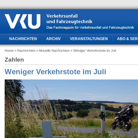
NACHRICHTEN
ARCHIV
VERANSTALTUNGEN
ABO & SER
Home
» Nachrichten
» Aktuelle Nachrichten
» Weniger Verkehrstote im Juli
Zahlen
Weniger Verkehrstote im Juli