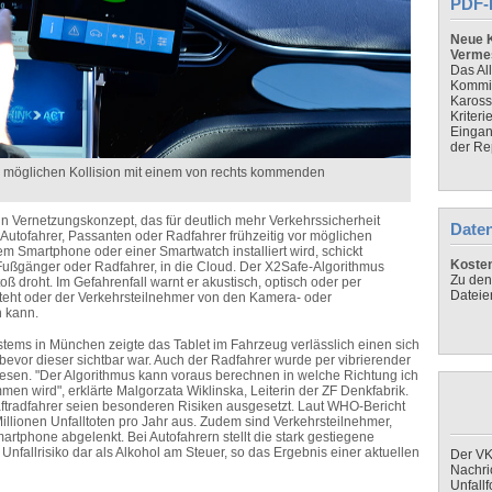
PDF-
Neue K
Verme
Das Al
Kommis
Kaross
Kriteri
Eingan
der Re
r möglichen Kollision mit einem von rechts kommenden
n Vernetzungskonzept, das für deutlich mehr Verkehrssicherheit
Daten
t Autofahrer, Passanten oder Radfahrer frühzeitig vor möglichen
nem Smartphone oder einer Smartwatch installiert wird, schickt
Koste
ußgänger oder Radfahrer, in die Cloud. Der X2Safe-Algorithmus
Zu den
droht. Im Gefahrenfall warnt er akustisch, optisch oder per
Dateie
steht oder der Verkehrsteilnehmer von den Kamera- oder
 kann.
stems in München zeigte das Tablet im Fahrzeug verlässlich einen sich
bevor dieser sichtbar war. Auch der Radfahrer wurde per vibrierender
esen. "Der Algorithmus kann voraus berechnen in welche Richtung ich
en wird", erklärte Malgorzata Wiklinska, Leiterin der ZF Denkfabrik.
tradfahrer seien besonderen Risiken ausgesetzt. Laut WHO-Bericht
Millionen Unfalltoten pro Jahr aus. Zudem sind Verkehrsteilnehmer,
rtphone abgelenkt. Bei Autofahrern stellt die stark gestiegene
nfallrisiko dar als Alkohol am Steuer, so das Ergebnis einer aktuellen
Der VK
Nachri
Unfall