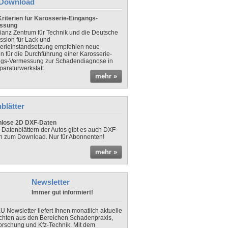
Download
riterien für Karosserie-Eingangs-
ssung
lianz Zentrum für Technik und die Deutsche
sion für Lack und
erieinstandsetzung empfehlen neue
en für die Durchführung einer Karosserie-
gs-Vermessung zur Schadendiagnose in
paraturwerkstatt.
mehr »
blätter
nlose 2D DXF-Daten
 Datenblättern der Autos gibt es auch DXF-
n zum Download. Nur für Abonnenten!
mehr »
Newsletter
Immer gut informiert!
U Newsletter liefert Ihnen monatlich aktuelle
chten aus den Bereichen Schadenpraxis,
forschung und Kfz-Technik. Mit dem