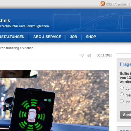
RSS
|
Anmelden
|
NSTALTUNGEN
ABO & SERVICE
JOB
SHOP
ren frühzeitig erkennen
30.11.2016
Frag
Sollte
von 13
werde
Ja,
Nei
Ich
Abs