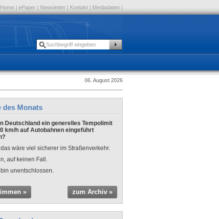
Home
|
ePaper
|
Newsletter
|
Kontakt
|
Mediadaten
|
06. August 2026
e des Monats
 in Deutschland ein generelles Tempolimit
0 km/h auf Autobahnen eingeführt
n?
 das wäre viel sicherer im Straßenverkehr.
n, auf keinen Fall.
 bin unentschlossen.
timmen »
zum Archiv »