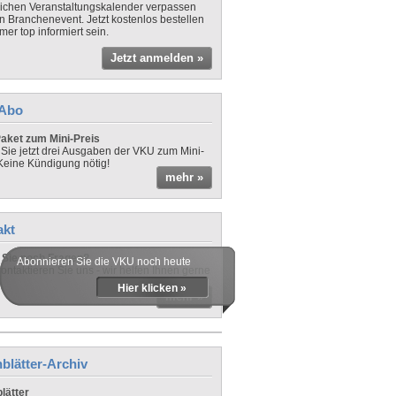
lichen Veranstaltungskalender verpassen
in Branchenevent. Jetzt kostenlos bestellen
er top informiert sein.
Jetzt anmelden »
-Abo
aket zum Mini-Preis
 Sie jetzt drei Ausgaben der VKU zum Mini-
 Keine Kündigung nötig!
mehr »
akt
Sie noch Fragen?
Abonnieren Sie die VKU noch heute
ontaktieren Sie uns - wir helfen Ihnen gerne
Hier klicken »
mehr »
blätter-Archiv
lätter