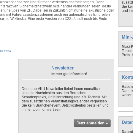
skonzept ansetzen und für mehr Verkehrssicherheit sorgen. Denn
zusätz
teraktiven Sicherheitsnetzwerk miteinander verbunden seien, desto
Sie ke
en, heißt es von ZF. Dabei sei in Zukunft nicht nur eine akustische oder
und imm
ung mit Fahrerassistenzsystemen auch ein automatisches Eingreifen
r, so Wiklinska. Eine erste Version von X2Safe soll noch bis Ende
Mini
Maxi-P
Testen
Heftabo
Preis.
Newsletter
Immer gut informiert!
Kont
Haben 
Der neue VKU Newsletter liefert Ihnen monatlich
Dann k
aktuelle Nachrichten aus den Bereichen
weiter!
Schadenpraxis, Unfallforschung und Kfz-Technik. Mit
dem zusätzlichen Veranstaltungskalender verpassen
Sie kein Branchenevent. Jetzt kostenlos bestellen und
immer top informiert sein.
Daten
Jetzt anmelden »
Datenb