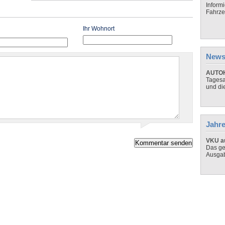
Inform
Fahrze
Ihr Wohnort
News
AUTOH
Tagesa
und di
Jahre
VKU au
Das ge
Ausga