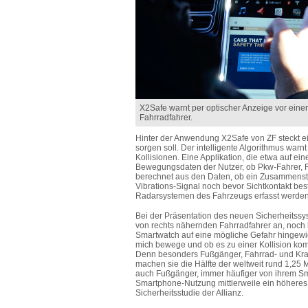
X2Safe warnt per optischer Anzeige vor eine
Fahrradfahrer.
Hinter der Anwendung X2Safe von ZF steckt ei
sorgen soll. Der intelligente Algorithmus warn
Kollisionen. Eine Applikation, die etwa auf ei
Bewegungsdaten der Nutzer, ob Pkw-Fahrer, F
berechnet aus den Daten, ob ein Zusammenstoß 
Vibrations-Signal noch bevor Sichtkontakt be
Radarsystemen des Fahrzeugs erfasst werden
Bei der Präsentation des neuen Sicherheitssy
von rechts nähernden Fahrradfahrer an, noch 
Smartwatch auf eine mögliche Gefahr hingewi
mich bewege und ob es zu einer Kollision komm
Denn besonders Fußgänger, Fahrrad- und Kraf
machen sie die Hälfte der weltweit rund 1,25 
auch Fußgänger, immer häufiger von ihrem Sma
Smartphone-Nutzung mittlerweile ein höheres U
Sicherheitsstudie der Allianz.